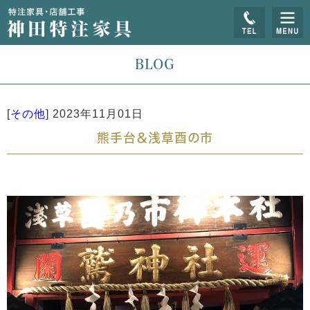
BLOG
[
その他
]
2023年11月01日
熊手台＆浅草酉の市