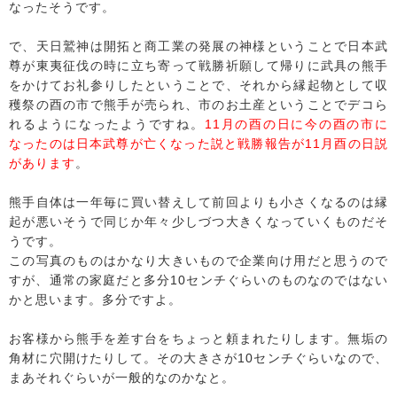
なったそうです。
で、天日鷲神は開拓と商工業の発展の神様ということで日本武
尊が東夷征伐の時に立ち寄って戦勝祈願して帰りに武具の熊手
をかけてお礼参りしたということで、それから縁起物として収
穫祭の酉の市で熊手が売られ、市のお土産ということでデコら
れるようになったようですね。
11月の酉の日に今の酉の市に
なったのは日本武尊が亡くなった説と戦勝報告が11月酉の日説
があります
。
熊手自体は一年毎に買い替えして前回よりも小さくなるのは縁
起が悪いそうで同じか年々少しづつ大きくなっていくものだそ
うです。
この写真のものはかなり大きいもので企業向け用だと思うので
すが、通常の家庭だと多分10センチぐらいのものなのではない
かと思います。多分ですよ。
お客様から熊手を差す台をちょっと頼まれたりします。無垢の
角材に穴開けたりして。その大きさが10センチぐらいなので、
まあそれぐらいが一般的なのかなと。