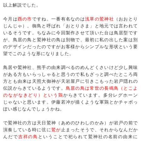
以上解説でした。
今月は
酉の市
ですね。一番有名なのは
浅草の鷲神社
（おおとり
じんじゃ）。御鳥と呼ばれ「おとりさま」と地元では言われて
いるそうです。ちなみに今回製作させて頂いた台は鳥居型です
が、鳥居の鳥と鷲神社の鳥は別物で、最初に私の出した案は別
のデザインだったのですがお客様からシンプルな形状という要
望でこのような形になりました。
鳥居や鷲神社、熊手の由来調べるのめんどくさいけど少し興味
がある方もいらっしゃると思うので私もざっと調べたところ両
方とも由来は天照大御神が天岩屋戸に引きこもった岩戸隠れの
伝説からきているようです。
鳥居の鳥は常世の長鳴鳥（とこよ
のながなきどり）という鶏
からきています。多分レグホーン
じゃないと思います。伊藤若冲が描くような軍鶏とかチャボっ
ぽい感じなんでしょうかね。
で鷲神社の方は天日鷲神（あめのひわしのかみ）が岩戸の前で
演奏している時に弦に
鷲
が
止まったそうで、それからなんだか
んだで
吉祥の鳥
ということで祀られて鷲神社の名前の由来に