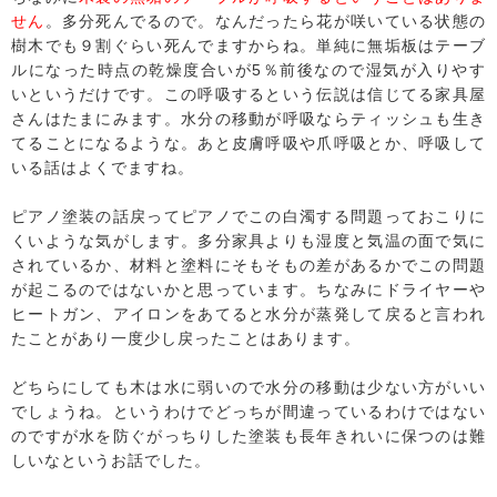
せん
。多分死んでるので。なんだったら花が咲いている状態の
樹木でも９割ぐらい死んでますからね。単純に無垢板はテーブ
ルになった時点の乾燥度合いが5％前後なので湿気が入りやす
いというだけです。この呼吸するという伝説は信じてる家具屋
さんはたまにみます。水分の移動が呼吸ならティッシュも生き
てることになるような。あと皮膚呼吸や爪呼吸とか、呼吸して
いる話はよくでますね。
ピアノ塗装の話戻ってピアノでこの白濁する問題っておこりに
くいような気がします。多分家具よりも湿度と気温の面で気に
されているか、材料と塗料にそもそもの差があるかでこの問題
が起こるのではないかと思っています。ちなみにドライヤーや
ヒートガン、アイロンをあてると水分が蒸発して戻ると言われ
たことがあり一度少し戻ったことはあります。
どちらにしても木は水に弱いので水分の移動は少ない方がいい
でしょうね。というわけでどっちが間違っているわけではない
のですが水を防ぐがっちりした塗装も長年きれいに保つのは難
しいなというお話でした。