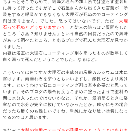
ちょっとそこでもめて、結局大理石の加工所では塗らず塗装所
に持って行ったですがそこで石屋さんから出てきた言葉が「塗
装をすると呼吸ができなくなり大理石が死ぬのでコーティング
剤は塗りません」でした。怒ってはいないです。ただ「
大理
石って死ぬとどうなりますか？
」と防人の詩っぽい質問をした
ところ「さあ？知りません」という当然の回答だったので興味
があって調べたところ、とあるブログで死んだ大理石が見つか
りました。
内容は浴室の大理石にコーティング剤を塗ったものが数年して
白く濁って死んだということでした。なるほど。
こういっては何ですが大理石の主成分の炭酸カルシウムは水に
溶けます。雨垂れ石を穿つともいいますし。酸性だとより溶け
ます。というわけで石にコーティング剤は基本必要だと思って
います。そのブログの場合何度もこまめに塗ったようで塗料の
間に水分入ったのではないかなと。それか、最初塗るときに浴
室なので水分が完全に抜けていなかったとか。確かにその場合
だったら磨くのも難しいですね。単純にかなり硬い塗装になっ
てるのではと思います。
ちなみに
木製の無垢のテーブルが呼吸するということはありま