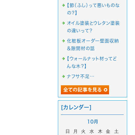
【節（ふし）って悪いものな
の？】
オイル塗装とウレタン塗装
の違いって？
化粧板オーダー壁面収納
＆隙間材の話
【ウォールナット材ってど
んな木？】
ナフサ不足…
[カレンダー]
10月
日
月
火
水
木
金
土