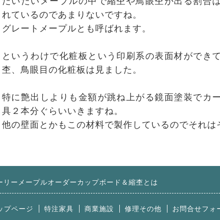
だいたいメープルの中で縮杢や鳥眼杢が出る割合
れているのであまりないですね。
グレートメープルとも呼ばれます。
というわけで化粧板という印刷系の表面材ができ
杢、鳥眼目の化粧板は見ました。
特に艶出しよりも金額が跳ね上がる鏡面塗装でカ
具２本分ぐらいいきますね。
他の壁面とかもこの材料で製作しているのでそれは
ーリーメープルオーダーカップボード＆縮杢とは
ップページ
特注家具
商業施設
修理その他
お問合せフォ